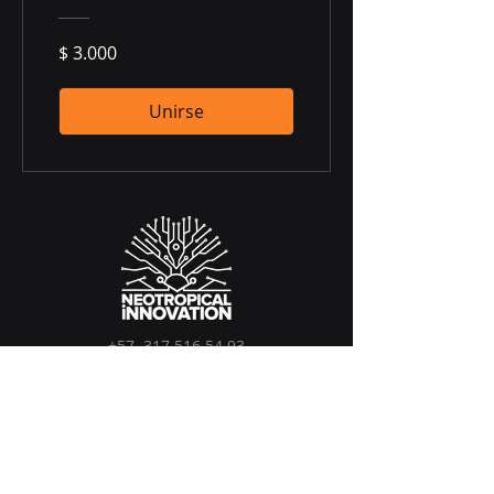
$ 3.000
Unirse
+57
317 516 54 93
ineotropical@gmail.com
Calle 42 # 63 - 107. apto 1009
Medellín, Colombia