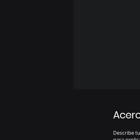
Acer
Describe tu
para explic