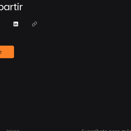
artir
e