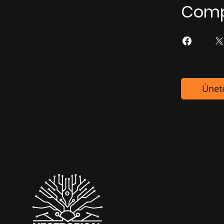
Comp
Únet