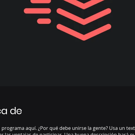
ca de
 programa aquí. ¿Por qué debe unirse la gente? Usa un text
ar las ventajas de participar. Una buena descripción hará 