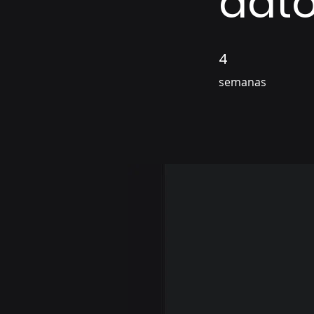
dat
4
4 semanas
semanas