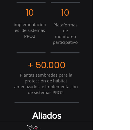
10
10
implementacion
Plataformas
es de sistemas
de
PRO2
monitoreo
participativo
+ 50.000
Plantas sembradas para la
protección de hábitat
amenazados e implementación
de sistemas PRO2
Aliados