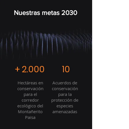
Visitar iCMP
Nuestras metas 2030
+ 2.000
10
Hectáreas en
Acuerdos de
conservación
conservación
para el
para la
corredor
protección de
ecológico del
especies
Montañerito
amenazadas
Paisa